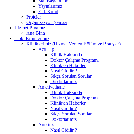
Staj Başvuruları
Yayınlarımız
Etik Kurul
Projeler
Organizasyon Şeması
Hizmet Binamız
Ana Bİna
Tıbbi Birimlerimiz
Kliniklerimiz (Hizmet Verilen Bölüm ve Branşlar)
Acil Tıp
Klinik Hakkında
Doktor Çalışma Programı
Klinikten Haberler
Nasıl Gidilir ?
Sıkça Sorulan Sorular
Doktorlarımız
Ameliyathane
Klinik Hakkında
Doktor Çalışma Programı
Klinikten Haberler
Nasıl Gidilir ?
Sıkça Sorulan Sorular
Doktorlarımız
Anestezi
Nasıl Gidilir ?