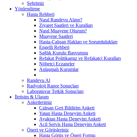
Şehrimiz
Yönlendirme
Hasta Rehberi
Nasıl Randevu Alınır?
Ziyaret Saatleri ve Kuralları
Nasıl Muayene Olurum?
Muayene Saatleri
Hasta-Çalışan Hakları ve Sorumlulukları
Engelli Rehberi
Sağlık Kurulu Başvurusu
Refakat Politikamız ve Refakatçi Kuralları
Nöbetçi Eczaneler
Anlaşmalı Kurumlar
Randevu Al
Radyoloji Rapor Sonuçları
Laboratuvar Tetkik Sonuçları
İletişim & Ulaşım
Anketlerimiz
Çalışan Geri Bildirim Anketi
Yatan Hasta Deneyim Anketi
Ayaktan Hasta Deneyim Anketi
Acil Servis Hasta Deneyim Anketi
Öneri ve Görüşleriniz
Hasta Görüş ve Öneri Formu