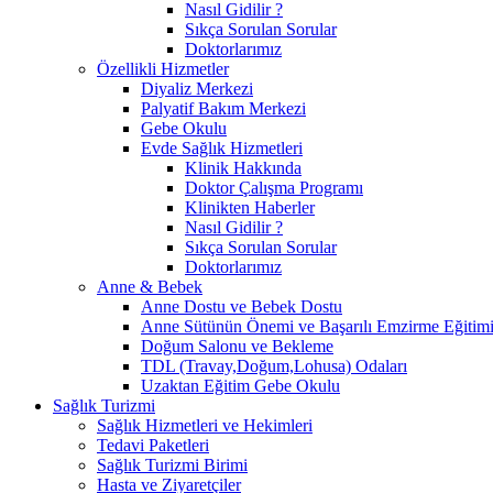
Nasıl Gidilir ?
Sıkça Sorulan Sorular
Doktorlarımız
Özellikli Hizmetler
Diyaliz Merkezi
Palyatif Bakım Merkezi
Gebe Okulu
Evde Sağlık Hizmetleri
Klinik Hakkında
Doktor Çalışma Programı
Klinikten Haberler
Nasıl Gidilir ?
Sıkça Sorulan Sorular
Doktorlarımız
Anne & Bebek
Anne Dostu ve Bebek Dostu
Anne Sütünün Önemi ve Başarılı Emzirme Eğitim
Doğum Salonu ve Bekleme
TDL (Travay,Doğum,Lohusa) Odaları
Uzaktan Eğitim Gebe Okulu
Sağlık Turizmi
Sağlık Hizmetleri ve Hekimleri
Tedavi Paketleri
Sağlık Turizmi Birimi
Hasta ve Ziyaretçiler