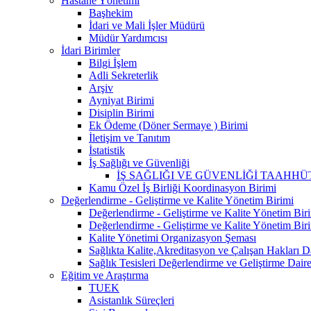
Hastane Yönetimi
Başhekim
İdari ve Mali İşler Müdürü
Müdür Yardımcısı
İdari Birimler
Bilgi İşlem
Adli Sekreterlik
Arşiv
Ayniyat Birimi
Disiplin Birimi
Ek Ödeme (Döner Sermaye ) Birimi
İletişim ve Tanıtım
İstatistik
İş Sağlığı ve Güvenliği
İŞ SAĞLIĞI VE GÜVENLİĞİ TAAHHÜ
Kamu Özel İş Birliği Koordinasyon Birimi
Değerlendirme - Geliştirme ve Kalite Yönetim Birimi
Değerlendirme - Geliştirme ve Kalite Yönetim Biri
Değerlendirme - Geliştirme ve Kalite Yönetim Biri
Kalite Yönetimi Organizasyon Şeması
Sağlıkta Kalite,Akreditasyon ve Çalışan Hakları D
Sağlık Tesisleri Değerlendirme ve Geliştirme Daire
Eğitim ve Araştırma
TUEK
Asistanlık Süreçleri