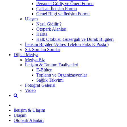
Personel Görüş ve Öneri Formu
Çalışan İletişim Formu
Genel Bilgi ve İletişim Formu
Ulaşım
Nasıl Gidilir ?
Otopark Alanları
Harita
Halk Otobüsü Güzergah ve Durak Bilgileri
İletişim Bilgileri(Adres-Telefon-Faks-E-Posta )
Sık Sorulan Sorular
Dijital Medya
Medya Biz
İletişim & Tanıtım Faaliyetleri
E-Bülten
Toplantı ve Organizasyonlar
Sağlık Takvimi
Fotoğraf Galerisi
Video
İletişim & Ulaşım
Ulaşım
Otopark Alanları