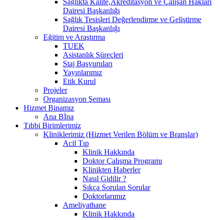
Sağlıkta Kalite,Akreditasyon ve Çalışan Hakları
Dairesi Başkanlığı
Sağlık Tesisleri Değerlendirme ve Geliştirme
Dairesi Başkanlığı
Eğitim ve Araştırma
TUEK
Asistanlık Süreçleri
Staj Başvuruları
Yayınlarımız
Etik Kurul
Projeler
Organizasyon Şeması
Hizmet Binamız
Ana Bİna
Tıbbi Birimlerimiz
Kliniklerimiz (Hizmet Verilen Bölüm ve Branşlar)
Acil Tıp
Klinik Hakkında
Doktor Çalışma Programı
Klinikten Haberler
Nasıl Gidilir ?
Sıkça Sorulan Sorular
Doktorlarımız
Ameliyathane
Klinik Hakkında