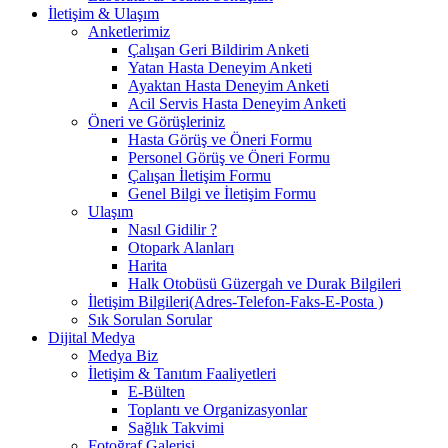
İletişim & Ulaşım
Anketlerimiz
Çalışan Geri Bildirim Anketi
Yatan Hasta Deneyim Anketi
Ayaktan Hasta Deneyim Anketi
Acil Servis Hasta Deneyim Anketi
Öneri ve Görüşleriniz
Hasta Görüş ve Öneri Formu
Personel Görüş ve Öneri Formu
Çalışan İletişim Formu
Genel Bilgi ve İletişim Formu
Ulaşım
Nasıl Gidilir ?
Otopark Alanları
Harita
Halk Otobüsü Güzergah ve Durak Bilgileri
İletişim Bilgileri(Adres-Telefon-Faks-E-Posta )
Sık Sorulan Sorular
Dijital Medya
Medya Biz
İletişim & Tanıtım Faaliyetleri
E-Bülten
Toplantı ve Organizasyonlar
Sağlık Takvimi
Fotoğraf Galerisi