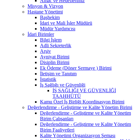
Amaç ve Hedeflerimiz
Misyon & Vizyon
Hastane Yönetimi
Başhekim
İdari ve Mali İşler Müdürü
Müdür Yardımcısı
İdari Birimler
Bilgi İşlem
Adli Sekreterlik
Arşiv
Ayniyat Birimi
Disiplin Birimi
Ek Ödeme (Döner Sermaye ) Birimi
İletişim ve Tanıtım
İstatistik
İş Sağlığı ve Güvenliği
İŞ SAĞLIĞI VE GÜVENLİĞİ
TAAHHÜTÜ
Kamu Özel İş Birliği Koordinasyon Birimi
Değerlendirme - Geliştirme ve Kalite Yönetim Birimi
Değerlendirme - Geliştirme ve Kalite Yönetim
Birim Çalışanları
Değerlendirme - Geliştirme ve Kalite Yönetim
Birim Faaliyetleri
Kalite Yönetimi Organizasyon Şeması