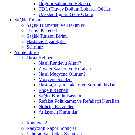
Doğum Salonu ve Bekleme
TDL (Travay,Doğum,Lohusa) Odaları
Uzaktan Eğitim Gebe Okulu
Sağlık Turizmi
Sağlık Hizmetleri ve Hekimleri
Tedavi Paketleri
Sağlık Turizmi Birimi
Hasta ve Ziyaretçiler
Şehrimiz
Yönlendirme
Hasta Rehberi
Nasıl Randevu Alınır?
Ziyaret Saatleri ve Kuralları
Nasıl Muayene Olurum?
Muayene Saatleri
Hasta-Çalışan Hakları ve Sorumlulukları
Engelli Rehberi
Sağlık Kurulu Başvurusu
Refakat Politikamız ve Refakatçi Kuralları
Nöbetçi Eczaneler
Anlaşmalı Kurumlar
Randevu Al
Radyoloji Rapor Sonuçları
Laboratuvar Tetkik Sonuçları