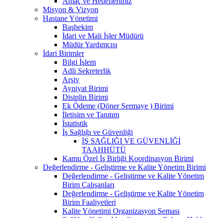
Amaç ve Hedeflerimiz
Misyon & Vizyon
Hastane Yönetimi
Başhekim
İdari ve Mali İşler Müdürü
Müdür Yardımcısı
İdari Birimler
Bilgi İşlem
Adli Sekreterlik
Arşiv
Ayniyat Birimi
Disiplin Birimi
Ek Ödeme (Döner Sermaye ) Birimi
İletişim ve Tanıtım
İstatistik
İş Sağlığı ve Güvenliği
İŞ SAĞLIĞI VE GÜVENLİĞİ
TAAHHÜTÜ
Kamu Özel İş Birliği Koordinasyon Birimi
Değerlendirme - Geliştirme ve Kalite Yönetim Birimi
Değerlendirme - Geliştirme ve Kalite Yönetim
Birim Çalışanları
Değerlendirme - Geliştirme ve Kalite Yönetim
Birim Faaliyetleri
Kalite Yönetimi Organizasyon Şeması