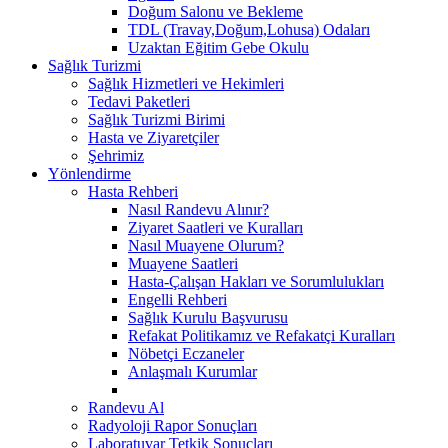
Doğum Salonu ve Bekleme
TDL (Travay,Doğum,Lohusa) Odaları
Uzaktan Eğitim Gebe Okulu
Sağlık Turizmi
Sağlık Hizmetleri ve Hekimleri
Tedavi Paketleri
Sağlık Turizmi Birimi
Hasta ve Ziyaretçiler
Şehrimiz
Yönlendirme
Hasta Rehberi
Nasıl Randevu Alınır?
Ziyaret Saatleri ve Kuralları
Nasıl Muayene Olurum?
Muayene Saatleri
Hasta-Çalışan Hakları ve Sorumlulukları
Engelli Rehberi
Sağlık Kurulu Başvurusu
Refakat Politikamız ve Refakatçi Kuralları
Nöbetçi Eczaneler
Anlaşmalı Kurumlar
Randevu Al
Radyoloji Rapor Sonuçları
Laboratuvar Tetkik Sonuçları