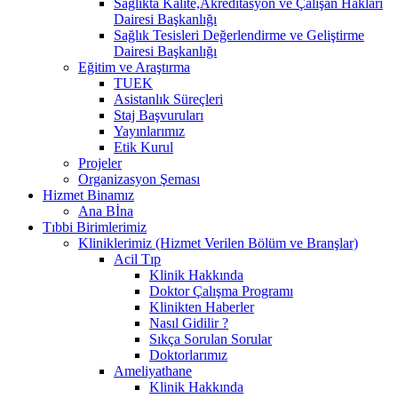
Sağlıkta Kalite,Akreditasyon ve Çalışan Hakları
Dairesi Başkanlığı
Sağlık Tesisleri Değerlendirme ve Geliştirme
Dairesi Başkanlığı
Eğitim ve Araştırma
TUEK
Asistanlık Süreçleri
Staj Başvuruları
Yayınlarımız
Etik Kurul
Projeler
Organizasyon Şeması
Hizmet Binamız
Ana Bİna
Tıbbi Birimlerimiz
Kliniklerimiz (Hizmet Verilen Bölüm ve Branşlar)
Acil Tıp
Klinik Hakkında
Doktor Çalışma Programı
Klinikten Haberler
Nasıl Gidilir ?
Sıkça Sorulan Sorular
Doktorlarımız
Ameliyathane
Klinik Hakkında