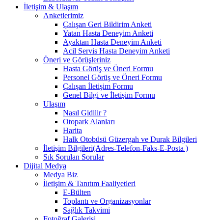
İletişim & Ulaşım
Anketlerimiz
Çalışan Geri Bildirim Anketi
Yatan Hasta Deneyim Anketi
Ayaktan Hasta Deneyim Anketi
Acil Servis Hasta Deneyim Anketi
Öneri ve Görüşleriniz
Hasta Görüş ve Öneri Formu
Personel Görüş ve Öneri Formu
Çalışan İletişim Formu
Genel Bilgi ve İletişim Formu
Ulaşım
Nasıl Gidilir ?
Otopark Alanları
Harita
Halk Otobüsü Güzergah ve Durak Bilgileri
İletişim Bilgileri(Adres-Telefon-Faks-E-Posta )
Sık Sorulan Sorular
Dijital Medya
Medya Biz
İletişim & Tanıtım Faaliyetleri
E-Bülten
Toplantı ve Organizasyonlar
Sağlık Takvimi
Fotoğraf Galerisi