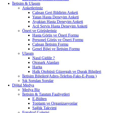
İletişim & Ulaşım
Anketlerimiz
Çalışan Geri Bildirim Anketi
Yatan Hasta Deneyim Anketi
Ayaktan Hasta Deneyim Anketi
Acil Servis Hasta Deneyim Anketi
Öneri ve Görüşleriniz
Hasta Görüş ve Öneri Formu
Personel Görüş ve Öneri Formu
Çalışan İletişim Formu
Genel Bilgi ve İletişim Formu
Ulaşım
Nasıl Gidilir ?
Otopark Alanları
Harita
Halk Otobüsü Güzergah ve Durak Bilgileri
İletişim Bilgileri(Adres-Telefon-Faks-E-Posta )
Sık Sorulan Sorular
Dijital Medya
Medya Biz
İletişim & Tanıtım Faaliyetleri
E-Bülten
Toplantı ve Organizasyonlar
Sağlık Takvimi
Fotoğraf Galerisi