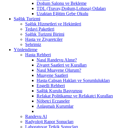
Doğum Salonu ve Bekleme
TDL (Travay,Doğum,Lohusa) Odaları
Uzaktan Eğitim Gebe Okulu
Sağlık Turizmi
Sağlık Hizmetleri ve Hekimleri
Tedavi Paketleri
Sağlık Turizmi Birimi
Hasta ve Ziyaretçiler
Şehrimiz
Yönlendirme
Hasta Rehberi
Nasıl Randevu Alınır?
Ziyaret Saatleri ve Kuralları
Nasıl Muayene Olurum?
Muayene Saatleri
Hasta-Çalışan Hakları ve Sorumlulukları
Engelli Rehberi
Sağlık Kurulu Başvurusu
Refakat Politikamız ve Refakatçi Kuralları
Nöbetçi Eczaneler
Anlaşmalı Kurumlar
Randevu Al
Radyoloji Rapor Sonuçları
Laboratuvar Tetkik Sonuçları