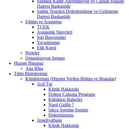
Sağlıkta Kalite,Akreditasyon ve Çalışan Hakları
Dairesi Başkanlığı
Sağlık Tesisleri Değerlendirme ve Geliştirme
Dairesi Başkanlığı
Eğitim ve Araştırma
TUEK
Asistanlık Süreçleri
Staj Başvuruları
Yayınlarımız
Etik Kurul
Projeler
Organizasyon Şeması
Hizmet Binamız
Ana Bİna
Tıbbi Birimlerimiz
Kliniklerimiz (Hizmet Verilen Bölüm ve Branşlar)
Acil Tıp
Klinik Hakkında
Doktor Çalışma Programı
Klinikten Haberler
Nasıl Gidilir ?
Sıkça Sorulan Sorular
Doktorlarımız
Ameliyathane
Klinik Hakkında