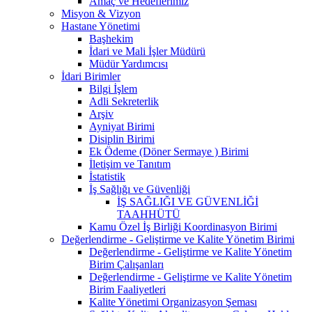
Amaç ve Hedeflerimiz
Misyon & Vizyon
Hastane Yönetimi
Başhekim
İdari ve Mali İşler Müdürü
Müdür Yardımcısı
İdari Birimler
Bilgi İşlem
Adli Sekreterlik
Arşiv
Ayniyat Birimi
Disiplin Birimi
Ek Ödeme (Döner Sermaye ) Birimi
İletişim ve Tanıtım
İstatistik
İş Sağlığı ve Güvenliği
İŞ SAĞLIĞI VE GÜVENLİĞİ
TAAHHÜTÜ
Kamu Özel İş Birliği Koordinasyon Birimi
Değerlendirme - Geliştirme ve Kalite Yönetim Birimi
Değerlendirme - Geliştirme ve Kalite Yönetim
Birim Çalışanları
Değerlendirme - Geliştirme ve Kalite Yönetim
Birim Faaliyetleri
Kalite Yönetimi Organizasyon Şeması