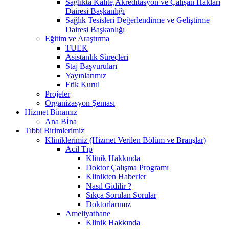
Sağlıkta Kalite,Akreditasyon ve Çalışan Hakları
Dairesi Başkanlığı
Sağlık Tesisleri Değerlendirme ve Geliştirme
Dairesi Başkanlığı
Eğitim ve Araştırma
TUEK
Asistanlık Süreçleri
Staj Başvuruları
Yayınlarımız
Etik Kurul
Projeler
Organizasyon Şeması
Hizmet Binamız
Ana Bİna
Tıbbi Birimlerimiz
Kliniklerimiz (Hizmet Verilen Bölüm ve Branşlar)
Acil Tıp
Klinik Hakkında
Doktor Çalışma Programı
Klinikten Haberler
Nasıl Gidilir ?
Sıkça Sorulan Sorular
Doktorlarımız
Ameliyathane
Klinik Hakkında