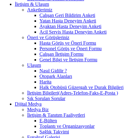
İletişim & Ulaşım
Anketlerimiz
Çalışan Geri Bildirim Anketi
Yatan Hasta Deneyim Anketi
Ayaktan Hasta Deneyim Anketi
Acil Servis Hasta Deneyim Anketi
Öneri ve Görüşleriniz
Hasta Görüş ve Öneri Formu
Personel Görüş ve Öneri Formu
Çalışan İletişim Formu
Genel Bilgi ve İletişim Formu
Ulaşım
Nasıl Gidilir ?
Otopark Alanları
Harita
Halk Otobüsü Güzergah ve Durak Bilgileri
İletişim Bilgileri(Adres-Telefon-Faks-E-Posta )
Sık Sorulan Sorular
Dijital Medya
Medya Biz
İletişim & Tanıtım Faaliyetleri
E-Bülten
Toplantı ve Organizasyonlar
Sağlık Takvimi
Fotoğraf Galerisi