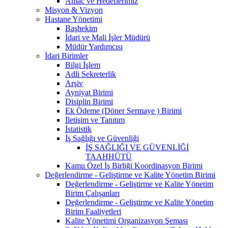
Amaç ve Hedeflerimiz
Misyon & Vizyon
Hastane Yönetimi
Başhekim
İdari ve Mali İşler Müdürü
Müdür Yardımcısı
İdari Birimler
Bilgi İşlem
Adli Sekreterlik
Arşiv
Ayniyat Birimi
Disiplin Birimi
Ek Ödeme (Döner Sermaye ) Birimi
İletişim ve Tanıtım
İstatistik
İş Sağlığı ve Güvenliği
İŞ SAĞLIĞI VE GÜVENLİĞİ
TAAHHÜTÜ
Kamu Özel İş Birliği Koordinasyon Birimi
Değerlendirme - Geliştirme ve Kalite Yönetim Birimi
Değerlendirme - Geliştirme ve Kalite Yönetim
Birim Çalışanları
Değerlendirme - Geliştirme ve Kalite Yönetim
Birim Faaliyetleri
Kalite Yönetimi Organizasyon Şeması