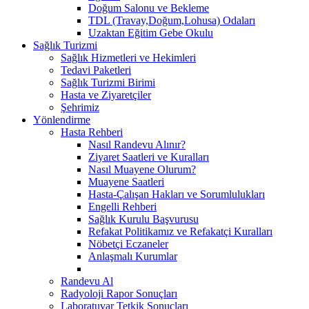
Doğum Salonu ve Bekleme
TDL (Travay,Doğum,Lohusa) Odaları
Uzaktan Eğitim Gebe Okulu
Sağlık Turizmi
Sağlık Hizmetleri ve Hekimleri
Tedavi Paketleri
Sağlık Turizmi Birimi
Hasta ve Ziyaretçiler
Şehrimiz
Yönlendirme
Hasta Rehberi
Nasıl Randevu Alınır?
Ziyaret Saatleri ve Kuralları
Nasıl Muayene Olurum?
Muayene Saatleri
Hasta-Çalışan Hakları ve Sorumlulukları
Engelli Rehberi
Sağlık Kurulu Başvurusu
Refakat Politikamız ve Refakatçi Kuralları
Nöbetçi Eczaneler
Anlaşmalı Kurumlar
Randevu Al
Radyoloji Rapor Sonuçları
Laboratuvar Tetkik Sonuçları