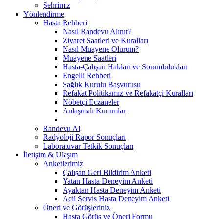
Şehrimiz
Yönlendirme
Hasta Rehberi
Nasıl Randevu Alınır?
Ziyaret Saatleri ve Kuralları
Nasıl Muayene Olurum?
Muayene Saatleri
Hasta-Çalışan Hakları ve Sorumlulukları
Engelli Rehberi
Sağlık Kurulu Başvurusu
Refakat Politikamız ve Refakatçi Kuralları
Nöbetçi Eczaneler
Anlaşmalı Kurumlar
Randevu Al
Radyoloji Rapor Sonuçları
Laboratuvar Tetkik Sonuçları
İletişim & Ulaşım
Anketlerimiz
Çalışan Geri Bildirim Anketi
Yatan Hasta Deneyim Anketi
Ayaktan Hasta Deneyim Anketi
Acil Servis Hasta Deneyim Anketi
Öneri ve Görüşleriniz
Hasta Görüş ve Öneri Formu