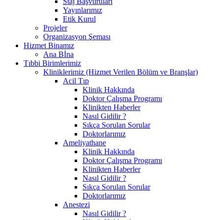
Staj Başvuruları
Yayınlarımız
Etik Kurul
Projeler
Organizasyon Şeması
Hizmet Binamız
Ana Bİna
Tıbbi Birimlerimiz
Kliniklerimiz (Hizmet Verilen Bölüm ve Branşlar)
Acil Tıp
Klinik Hakkında
Doktor Çalışma Programı
Klinikten Haberler
Nasıl Gidilir ?
Sıkça Sorulan Sorular
Doktorlarımız
Ameliyathane
Klinik Hakkında
Doktor Çalışma Programı
Klinikten Haberler
Nasıl Gidilir ?
Sıkça Sorulan Sorular
Doktorlarımız
Anestezi
Nasıl Gidilir ?