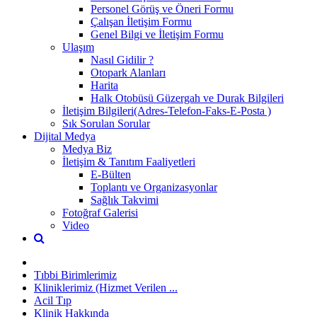
Personel Görüş ve Öneri Formu
Çalışan İletişim Formu
Genel Bilgi ve İletişim Formu
Ulaşım
Nasıl Gidilir ?
Otopark Alanları
Harita
Halk Otobüsü Güzergah ve Durak Bilgileri
İletişim Bilgileri(Adres-Telefon-Faks-E-Posta )
Sık Sorulan Sorular
Dijital Medya
Medya Biz
İletişim & Tanıtım Faaliyetleri
E-Bülten
Toplantı ve Organizasyonlar
Sağlık Takvimi
Fotoğraf Galerisi
Video
Tıbbi Birimlerimiz
Kliniklerimiz (Hizmet Verilen ...
Acil Tıp
Klinik Hakkında