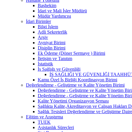
Hastane Yönetimi
Başhekim
İdari ve Mali İşler Müdürü
Müdür Yardımcısı
İdari Birimler
Bilgi İşlem
Adli Sekreterlik
Arşiv
Ayniyat Birimi
Disiplin Birimi
Ek Ödeme (Döner Sermaye ) Birimi
İletişim ve Tanıtım
İstatistik
İş Sağlığı ve Güvenliği
İŞ SAĞLIĞI VE GÜVENLİĞİ TAAHHÜ
Kamu Özel İş Birliği Koordinasyon Birimi
Değerlendirme - Geliştirme ve Kalite Yönetim Birimi
Değerlendirme - Geliştirme ve Kalite Yönetim Biri
Değerlendirme - Geliştirme ve Kalite Yönetim Biri
Kalite Yönetimi Organizasyon Şeması
Sağlıkta Kalite,Akreditasyon ve Çalışan Hakları D
Sağlık Tesisleri Değerlendirme ve Geliştirme Daire
Eğitim ve Araştırma
TUEK
Asistanlık Süreçleri