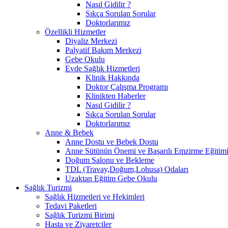
Nasıl Gidilir ?
Sıkça Sorulan Sorular
Doktorlarımız
Özellikli Hizmetler
Diyaliz Merkezi
Palyatif Bakım Merkezi
Gebe Okulu
Evde Sağlık Hizmetleri
Klinik Hakkında
Doktor Çalışma Programı
Klinikten Haberler
Nasıl Gidilir ?
Sıkça Sorulan Sorular
Doktorlarımız
Anne & Bebek
Anne Dostu ve Bebek Dostu
Anne Sütünün Önemi ve Başarılı Emzirme Eğitim
Doğum Salonu ve Bekleme
TDL (Travay,Doğum,Lohusa) Odaları
Uzaktan Eğitim Gebe Okulu
Sağlık Turizmi
Sağlık Hizmetleri ve Hekimleri
Tedavi Paketleri
Sağlık Turizmi Birimi
Hasta ve Ziyaretçiler