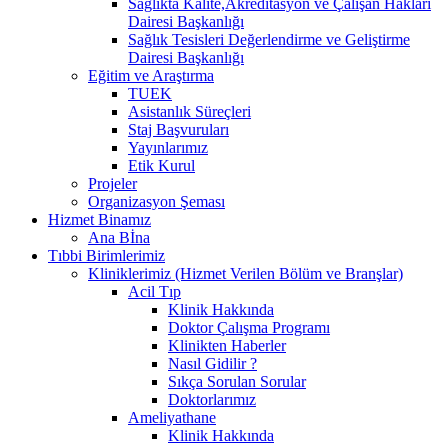
Sağlıkta Kalite,Akreditasyon ve Çalışan Hakları
Dairesi Başkanlığı
Sağlık Tesisleri Değerlendirme ve Geliştirme
Dairesi Başkanlığı
Eğitim ve Araştırma
TUEK
Asistanlık Süreçleri
Staj Başvuruları
Yayınlarımız
Etik Kurul
Projeler
Organizasyon Şeması
Hizmet Binamız
Ana Bİna
Tıbbi Birimlerimiz
Kliniklerimiz (Hizmet Verilen Bölüm ve Branşlar)
Acil Tıp
Klinik Hakkında
Doktor Çalışma Programı
Klinikten Haberler
Nasıl Gidilir ?
Sıkça Sorulan Sorular
Doktorlarımız
Ameliyathane
Klinik Hakkında