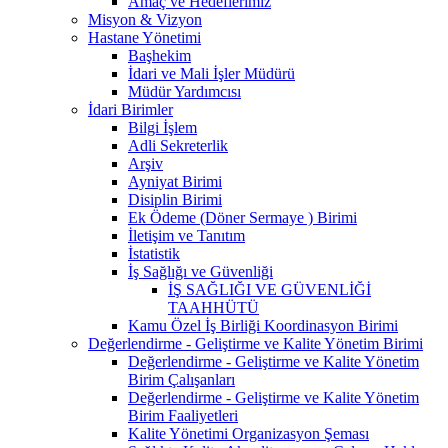
Amaç ve Hedeflerimiz
Misyon & Vizyon
Hastane Yönetimi
Başhekim
İdari ve Mali İşler Müdürü
Müdür Yardımcısı
İdari Birimler
Bilgi İşlem
Adli Sekreterlik
Arşiv
Ayniyat Birimi
Disiplin Birimi
Ek Ödeme (Döner Sermaye ) Birimi
İletişim ve Tanıtım
İstatistik
İş Sağlığı ve Güvenliği
İŞ SAĞLIĞI VE GÜVENLİĞİ
TAAHHÜTÜ
Kamu Özel İş Birliği Koordinasyon Birimi
Değerlendirme - Geliştirme ve Kalite Yönetim Birimi
Değerlendirme - Geliştirme ve Kalite Yönetim
Birim Çalışanları
Değerlendirme - Geliştirme ve Kalite Yönetim
Birim Faaliyetleri
Kalite Yönetimi Organizasyon Şeması