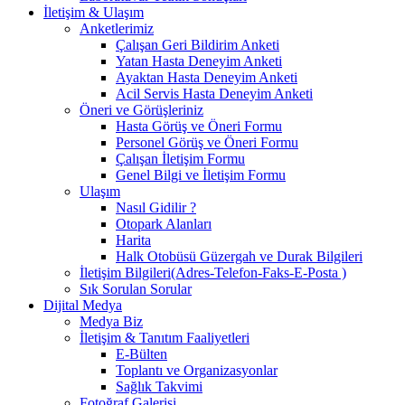
İletişim & Ulaşım
Anketlerimiz
Çalışan Geri Bildirim Anketi
Yatan Hasta Deneyim Anketi
Ayaktan Hasta Deneyim Anketi
Acil Servis Hasta Deneyim Anketi
Öneri ve Görüşleriniz
Hasta Görüş ve Öneri Formu
Personel Görüş ve Öneri Formu
Çalışan İletişim Formu
Genel Bilgi ve İletişim Formu
Ulaşım
Nasıl Gidilir ?
Otopark Alanları
Harita
Halk Otobüsü Güzergah ve Durak Bilgileri
İletişim Bilgileri(Adres-Telefon-Faks-E-Posta )
Sık Sorulan Sorular
Dijital Medya
Medya Biz
İletişim & Tanıtım Faaliyetleri
E-Bülten
Toplantı ve Organizasyonlar
Sağlık Takvimi
Fotoğraf Galerisi