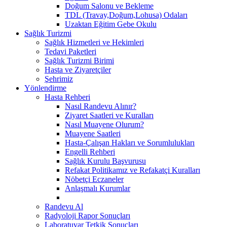
Doğum Salonu ve Bekleme
TDL (Travay,Doğum,Lohusa) Odaları
Uzaktan Eğitim Gebe Okulu
Sağlık Turizmi
Sağlık Hizmetleri ve Hekimleri
Tedavi Paketleri
Sağlık Turizmi Birimi
Hasta ve Ziyaretçiler
Şehrimiz
Yönlendirme
Hasta Rehberi
Nasıl Randevu Alınır?
Ziyaret Saatleri ve Kuralları
Nasıl Muayene Olurum?
Muayene Saatleri
Hasta-Çalışan Hakları ve Sorumlulukları
Engelli Rehberi
Sağlık Kurulu Başvurusu
Refakat Politikamız ve Refakatçi Kuralları
Nöbetçi Eczaneler
Anlaşmalı Kurumlar
Randevu Al
Radyoloji Rapor Sonuçları
Laboratuvar Tetkik Sonuçları