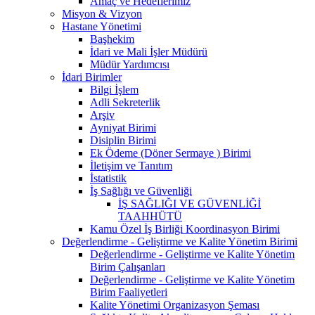
Amaç ve Hedeflerimiz
Misyon & Vizyon
Hastane Yönetimi
Başhekim
İdari ve Mali İşler Müdürü
Müdür Yardımcısı
İdari Birimler
Bilgi İşlem
Adli Sekreterlik
Arşiv
Ayniyat Birimi
Disiplin Birimi
Ek Ödeme (Döner Sermaye ) Birimi
İletişim ve Tanıtım
İstatistik
İş Sağlığı ve Güvenliği
İŞ SAĞLIĞI VE GÜVENLİĞİ
TAAHHÜTÜ
Kamu Özel İş Birliği Koordinasyon Birimi
Değerlendirme - Geliştirme ve Kalite Yönetim Birimi
Değerlendirme - Geliştirme ve Kalite Yönetim
Birim Çalışanları
Değerlendirme - Geliştirme ve Kalite Yönetim
Birim Faaliyetleri
Kalite Yönetimi Organizasyon Şeması