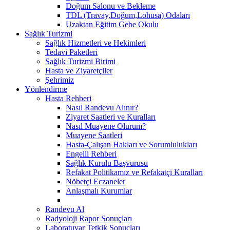
Doğum Salonu ve Bekleme
TDL (Travay,Doğum,Lohusa) Odaları
Uzaktan Eğitim Gebe Okulu
Sağlık Turizmi
Sağlık Hizmetleri ve Hekimleri
Tedavi Paketleri
Sağlık Turizmi Birimi
Hasta ve Ziyaretçiler
Şehrimiz
Yönlendirme
Hasta Rehberi
Nasıl Randevu Alınır?
Ziyaret Saatleri ve Kuralları
Nasıl Muayene Olurum?
Muayene Saatleri
Hasta-Çalışan Hakları ve Sorumlulukları
Engelli Rehberi
Sağlık Kurulu Başvurusu
Refakat Politikamız ve Refakatçi Kuralları
Nöbetçi Eczaneler
Anlaşmalı Kurumlar
Randevu Al
Radyoloji Rapor Sonuçları
Laboratuvar Tetkik Sonuçları