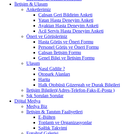
İletişim & Ulaşım
Anketlerimiz
Çalışan Geri Bildirim Anketi
Yatan Hasta Deneyim Anketi
Ayaktan Hasta Deneyim Anketi
Acil Servis Hasta Deneyim Anketi
Öneri ve Görüşleriniz
Hasta Görüş ve Öneri Formu
Personel Görüş ve Öneri Formu
Çalışan İletişim Formu
Genel Bilgi ve İletişim Formu
Ulaşım
Nasıl Gidilir ?
Otopark Alanları
Harita
Halk Otobüsü Güzergah ve Durak Bilgileri
İletişim Bilgileri(Adres-Telefon-Faks-E-Posta )
Sık Sorulan Sorular
Dijital Medya
Medya Biz
İletişim & Tanıtım Faaliyetleri
E-Bülten
Toplantı ve Organizasyonlar
Sağlık Takvimi
Fotoğraf Galerisi