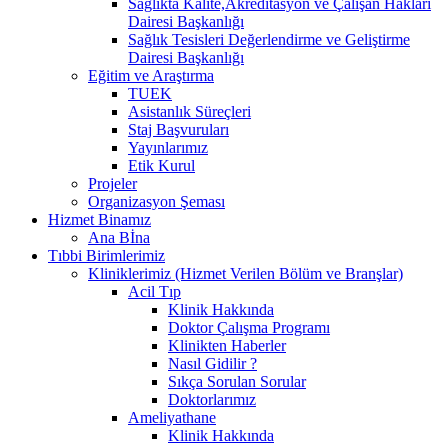
Sağlıkta Kalite,Akreditasyon ve Çalışan Hakları
Dairesi Başkanlığı
Sağlık Tesisleri Değerlendirme ve Geliştirme
Dairesi Başkanlığı
Eğitim ve Araştırma
TUEK
Asistanlık Süreçleri
Staj Başvuruları
Yayınlarımız
Etik Kurul
Projeler
Organizasyon Şeması
Hizmet Binamız
Ana Bİna
Tıbbi Birimlerimiz
Kliniklerimiz (Hizmet Verilen Bölüm ve Branşlar)
Acil Tıp
Klinik Hakkında
Doktor Çalışma Programı
Klinikten Haberler
Nasıl Gidilir ?
Sıkça Sorulan Sorular
Doktorlarımız
Ameliyathane
Klinik Hakkında