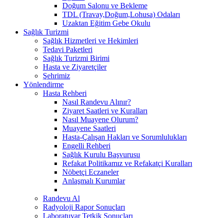
Doğum Salonu ve Bekleme
TDL (Travay,Doğum,Lohusa) Odaları
Uzaktan Eğitim Gebe Okulu
Sağlık Turizmi
Sağlık Hizmetleri ve Hekimleri
Tedavi Paketleri
Sağlık Turizmi Birimi
Hasta ve Ziyaretçiler
Şehrimiz
Yönlendirme
Hasta Rehberi
Nasıl Randevu Alınır?
Ziyaret Saatleri ve Kuralları
Nasıl Muayene Olurum?
Muayene Saatleri
Hasta-Çalışan Hakları ve Sorumlulukları
Engelli Rehberi
Sağlık Kurulu Başvurusu
Refakat Politikamız ve Refakatçi Kuralları
Nöbetçi Eczaneler
Anlaşmalı Kurumlar
Randevu Al
Radyoloji Rapor Sonuçları
Laboratuvar Tetkik Sonuçları