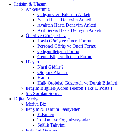
İletişim & Ulaşım
Anketlerimiz
Çalışan Geri Bildirim Anketi
Yatan Hasta Deneyim Anketi
Ayaktan Hasta Deneyim Anketi
Acil Servis Hasta Deneyim Anketi
Öneri ve Görüşleriniz
Hasta Görüş ve Öneri Formu
Personel Görüş ve Öneri Formu
Çalışan İletişim Formu
Genel Bilgi ve İletişim Formu
Ulaşım
Nasıl Gidilir ?
Otopark Alanları
Harita
Halk Otobüsü Güzergah ve Durak Bilgileri
İletişim Bilgileri(Adres-Telefon-Faks-E-Posta )
Sık Sorulan Sorular
Dijital Medya
Medya Biz
İletişim & Tanıtım Faaliyetleri
E-Bülten
Toplantı ve Organizasyonlar
Sağlık Takvimi
Fotoğraf Galerisi