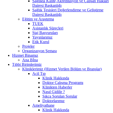
Sağlıkta Kalite,Akreditasyon ve Çalışan Hakları
Dairesi Başkanlığı
Sağlık Tesisleri Değerlendirme ve Geliştirme
Dairesi Başkanlığı
Eğitim ve Araştırma
TUEK
Asistanlık Süreçleri
Staj Başvuruları
Yayınlarımız
Etik Kurul
Projeler
Organizasyon Şeması
Hizmet Binamız
Ana Bİna
Tıbbi Birimlerimiz
Kliniklerimiz (Hizmet Verilen Bölüm ve Branşlar)
Acil Tıp
Klinik Hakkında
Doktor Çalışma Programı
Klinikten Haberler
Nasıl Gidilir ?
Sıkça Sorulan Sorular
Doktorlarımız
Ameliyathane
Klinik Hakkında