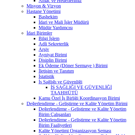
Amaç ve Hedeflerimiz
Misyon & Vizyon
Hastane Yönetimi
Başhekim
İdari ve Mali İşler Müdürü
Müdür Yardımcısı
İdari Birimler
Bilgi İşlem
Adli Sekreterlik
Arşiv
Ayniyat Birimi
Disiplin Birimi
Ek Ödeme (Döner Sermaye ) Birimi
İletişim ve Tanıtım
İstatistik
İş Sağlığı ve Güvenliği
İŞ SAĞLIĞI VE GÜVENLİĞİ
TAAHHÜTÜ
Kamu Özel İş Birliği Koordinasyon Birimi
Değerlendirme - Geliştirme ve Kalite Yönetim Birimi
Değerlendirme - Geliştirme ve Kalite Yönetim
Birim Çalışanları
Değerlendirme - Geliştirme ve Kalite Yönetim
Birim Faaliyetleri
Kalite Yönetimi Organizasyon Şeması