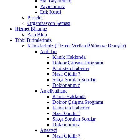
Staj Başvuruları
Yayınlarımız
Etik Kurul
Projeler
Organizasyon Şeması
Hizmet Binamız
Ana Bİna
Tıbbi Birimlerimiz
Kliniklerimiz (Hizmet Verilen Bölüm ve Branşlar)
Acil Tıp
Klinik Hakkında
Doktor Çalışma Programı
Klinikten Haberler
Nasıl Gidilir ?
Sıkça Sorulan Sorular
Doktorlarımız
Ameliyathane
Klinik Hakkında
Doktor Çalışma Programı
Klinikten Haberler
Nasıl Gidilir ?
Sıkça Sorulan Sorular
Doktorlarımız
Anestezi
Nasıl Gidilir ?