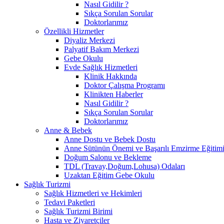
Nasıl Gidilir ?
Sıkça Sorulan Sorular
Doktorlarımız
Özellikli Hizmetler
Diyaliz Merkezi
Palyatif Bakım Merkezi
Gebe Okulu
Evde Sağlık Hizmetleri
Klinik Hakkında
Doktor Çalışma Programı
Klinikten Haberler
Nasıl Gidilir ?
Sıkça Sorulan Sorular
Doktorlarımız
Anne & Bebek
Anne Dostu ve Bebek Dostu
Anne Sütünün Önemi ve Başarılı Emzirme Eğitim
Doğum Salonu ve Bekleme
TDL (Travay,Doğum,Lohusa) Odaları
Uzaktan Eğitim Gebe Okulu
Sağlık Turizmi
Sağlık Hizmetleri ve Hekimleri
Tedavi Paketleri
Sağlık Turizmi Birimi
Hasta ve Ziyaretçiler