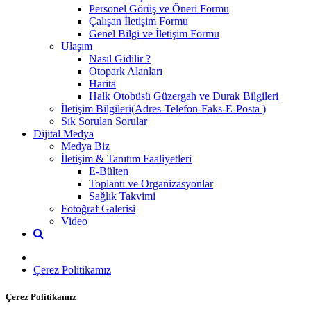
Personel Görüş ve Öneri Formu
Çalışan İletişim Formu
Genel Bilgi ve İletişim Formu
Ulaşım
Nasıl Gidilir ?
Otopark Alanları
Harita
Halk Otobüsü Güzergah ve Durak Bilgileri
İletişim Bilgileri(Adres-Telefon-Faks-E-Posta )
Sık Sorulan Sorular
Dijital Medya
Medya Biz
İletişim & Tanıtım Faaliyetleri
E-Bülten
Toplantı ve Organizasyonlar
Sağlık Takvimi
Fotoğraf Galerisi
Video
Çerez Politikamız
Çerez Politikamız