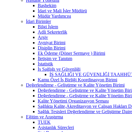
Hastane Yönetimi
Başhekim
İdari ve Mali İşler Müdürü
Müdür Yardımcısı
İdari Birimler
Bilgi İşlem
Adli Sekreterlik
Arşiv
Ayniyat Birimi
Disiplin Birimi
Ek Ödeme (Döner Sermaye ) Birimi
İletişim ve Tanıtım
İstatistik
İş Sağlığı ve Güvenliği
İŞ SAĞLIĞI VE GÜVENLİĞİ TAAHHÜ
Kamu Özel İş Birliği Koordinasyon Birimi
Değerlendirme - Geliştirme ve Kalite Yönetim Birimi
Değerlendirme - Geliştirme ve Kalite Yönetim Biri
Değerlendirme - Geliştirme ve Kalite Yönetim Biri
Kalite Yönetimi Organizasyon Şeması
Sağlıkta Kalite,Akreditasyon ve Çalışan Hakları D
Sağlık Tesisleri Değerlendirme ve Geliştirme Daire
Eğitim ve Araştırma
TUEK
Asistanlık Süreçleri