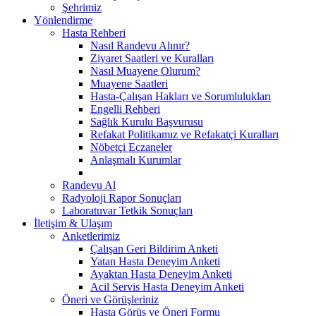
Şehrimiz
Yönlendirme
Hasta Rehberi
Nasıl Randevu Alınır?
Ziyaret Saatleri ve Kuralları
Nasıl Muayene Olurum?
Muayene Saatleri
Hasta-Çalışan Hakları ve Sorumlulukları
Engelli Rehberi
Sağlık Kurulu Başvurusu
Refakat Politikamız ve Refakatçi Kuralları
Nöbetçi Eczaneler
Anlaşmalı Kurumlar
Randevu Al
Radyoloji Rapor Sonuçları
Laboratuvar Tetkik Sonuçları
İletişim & Ulaşım
Anketlerimiz
Çalışan Geri Bildirim Anketi
Yatan Hasta Deneyim Anketi
Ayaktan Hasta Deneyim Anketi
Acil Servis Hasta Deneyim Anketi
Öneri ve Görüşleriniz
Hasta Görüş ve Öneri Formu