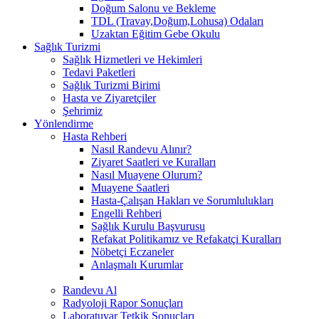
Doğum Salonu ve Bekleme
TDL (Travay,Doğum,Lohusa) Odaları
Uzaktan Eğitim Gebe Okulu
Sağlık Turizmi
Sağlık Hizmetleri ve Hekimleri
Tedavi Paketleri
Sağlık Turizmi Birimi
Hasta ve Ziyaretçiler
Şehrimiz
Yönlendirme
Hasta Rehberi
Nasıl Randevu Alınır?
Ziyaret Saatleri ve Kuralları
Nasıl Muayene Olurum?
Muayene Saatleri
Hasta-Çalışan Hakları ve Sorumlulukları
Engelli Rehberi
Sağlık Kurulu Başvurusu
Refakat Politikamız ve Refakatçi Kuralları
Nöbetçi Eczaneler
Anlaşmalı Kurumlar
Randevu Al
Radyoloji Rapor Sonuçları
Laboratuvar Tetkik Sonuçları