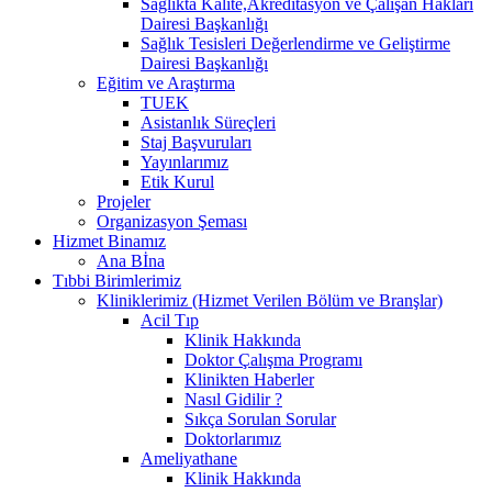
Sağlıkta Kalite,Akreditasyon ve Çalışan Hakları
Dairesi Başkanlığı
Sağlık Tesisleri Değerlendirme ve Geliştirme
Dairesi Başkanlığı
Eğitim ve Araştırma
TUEK
Asistanlık Süreçleri
Staj Başvuruları
Yayınlarımız
Etik Kurul
Projeler
Organizasyon Şeması
Hizmet Binamız
Ana Bİna
Tıbbi Birimlerimiz
Kliniklerimiz (Hizmet Verilen Bölüm ve Branşlar)
Acil Tıp
Klinik Hakkında
Doktor Çalışma Programı
Klinikten Haberler
Nasıl Gidilir ?
Sıkça Sorulan Sorular
Doktorlarımız
Ameliyathane
Klinik Hakkında