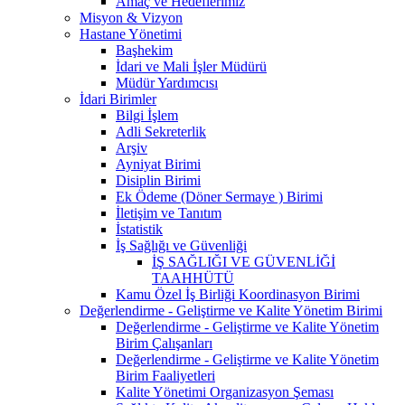
Amaç ve Hedeflerimiz
Misyon & Vizyon
Hastane Yönetimi
Başhekim
İdari ve Mali İşler Müdürü
Müdür Yardımcısı
İdari Birimler
Bilgi İşlem
Adli Sekreterlik
Arşiv
Ayniyat Birimi
Disiplin Birimi
Ek Ödeme (Döner Sermaye ) Birimi
İletişim ve Tanıtım
İstatistik
İş Sağlığı ve Güvenliği
İŞ SAĞLIĞI VE GÜVENLİĞİ
TAAHHÜTÜ
Kamu Özel İş Birliği Koordinasyon Birimi
Değerlendirme - Geliştirme ve Kalite Yönetim Birimi
Değerlendirme - Geliştirme ve Kalite Yönetim
Birim Çalışanları
Değerlendirme - Geliştirme ve Kalite Yönetim
Birim Faaliyetleri
Kalite Yönetimi Organizasyon Şeması